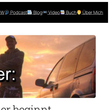
RW
Podcast
Blog
Video
Buch
Über Mich
er beginnt