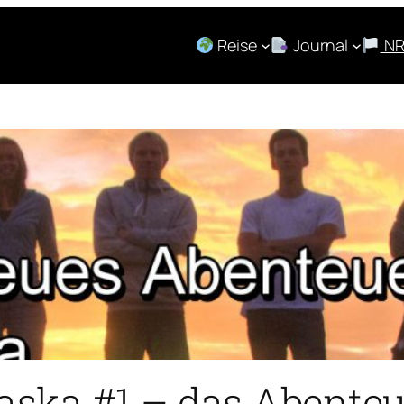
Reise
Journal
N
aska #1 – das Abenteu