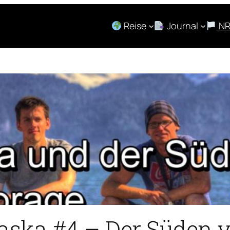
Reise
Journal
N
laska #4 – Der Süden