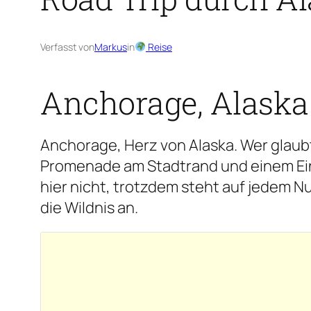
Verfasst von
Markus
in
Reise
Anchorage, Alaska
Anchorage, Herz von Alaska. Wer glaubt
Promenade am Stadtrand und einem Einka
hier nicht, trotzdem steht auf jedem N
die Wildnis an.