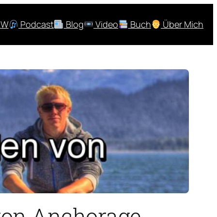
RW
Podcast
Blog
Video
Buch
Über Mich
 von Anchorage