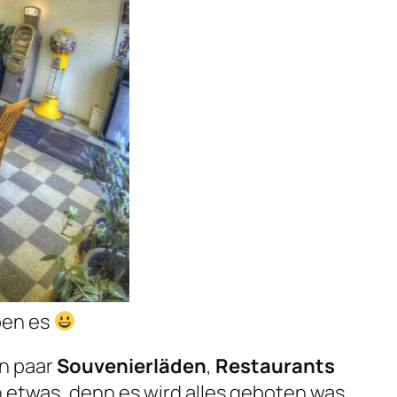
ben es
in paar
Souvenierläden
,
Restaurants
 etwas, denn es wird alles geboten was