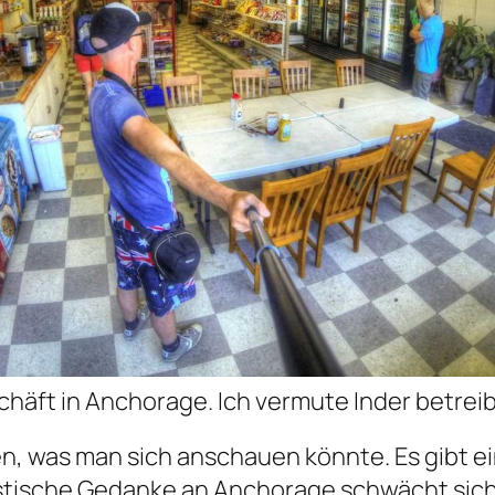
chäft in Anchorage. Ich vermute Inder betrei
en, was man sich anschauen könnte. Es gibt e
stische Gedanke an Anchorage schwächt sich