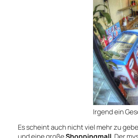
Irgend ein Ges
Es scheint auch nicht viel mehr zu geb
und eine große
Shoppingmall
. Der my