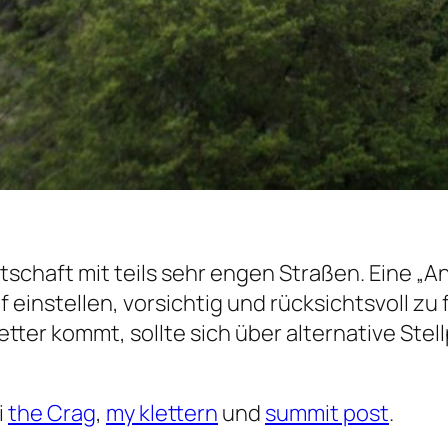
rtschaft mit teils sehr engen Straßen. Eine „
einstellen, vorsichtig und rücksichtsvoll zu
tter kommt, sollte sich über alternative Ste
i
the Crag
,
my klettern
und
summit post
.