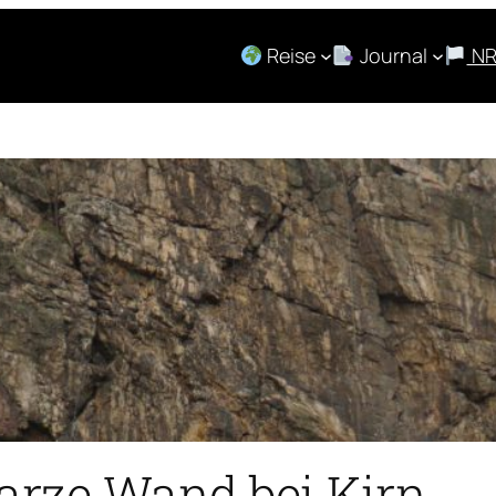
Reise
Journal
N
arze Wand bei Kirn