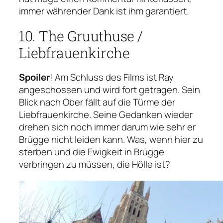
immer währender Dank ist ihm garantiert.
10. The Gruuthuse /
Liebfrauenkirche
Lovers‘ Bridge (Minnewaterbrug)
Spoiler
! Am Schluss des Films ist Ray
Scanne den Qr Code oder klicke ihn an,
angeschossen und wird fort getragen. Sein
um den exakten Standort der Lovers‘
Blick nach Ober fällt auf die Türme der
Bridge (Minnewaterbrug) bei Google
Liebfrauenkirche. Seine Gedanken wieder
Maps angezeigt zu bekommen.
drehen sich noch immer darum wie sehr er
Brügge nicht leiden kann. Was, wenn hier zu
sterben und die Ewigkeit in Brügge
verbringen zu müssen, die Hölle ist?