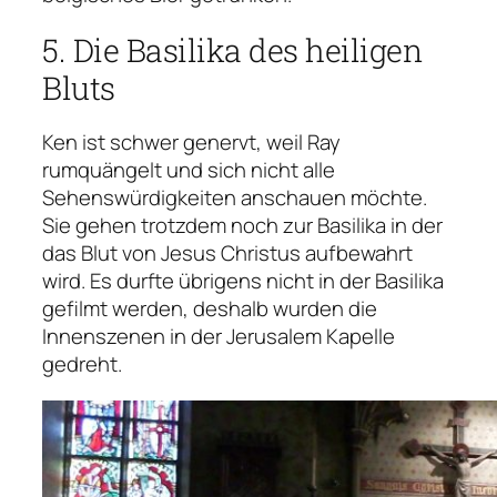
5. Die Basilika des heiligen
Bluts
Ken ist schwer genervt, weil Ray
rumquängelt und sich nicht alle
Sehenswürdigkeiten anschauen möchte.
Bistro Zwart Huis Brügge
Sie gehen trotzdem noch zur Basilika in der
Scanne den Qr Code oder klicke ihn an,
das Blut von Jesus Christus aufbewahrt
um direkt die Location vom Bistro Zwart
wird. Es durfte übrigens nicht in der Basilika
Huis bei Google Maps angezeigt zu
gefilmt werden, deshalb wurden die
bekommen.
Innenszenen in der Jerusalem Kapelle
gedreht.