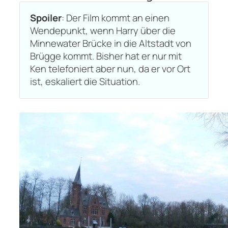
Spoiler
: Der Film kommt an einen
Standort der Mestraat Brücke
Wendepunkt, wenn Harry über die
Minnewater Brücke in die Altstadt von
Scanne den Qr Code oder klicke ihn an,
Brügge kommt. Bisher hat er nur mit
um den exakten Standort der Mestraat
Ken telefoniert aber nun, da er vor Ort
Brücke bei Google Maps angezeigt zu
ist, eskaliert die Situation.
bekommen.