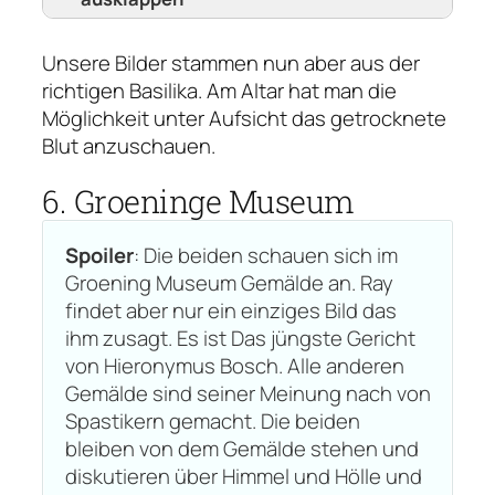
Unsere Bilder stammen nun aber aus der
richtigen Basilika. Am Altar hat man die
Möglichkeit unter Aufsicht das getrocknete
Blut anzuschauen.
6. Groeninge Museum
Spoiler
: Die beiden schauen sich im
Groening Museum Gemälde an. Ray
findet aber nur ein einziges Bild das
Standort der Basilica
ihm zusagt. Es ist
Das jüngste Gericht
von
Hieronymus Bosch
. Alle anderen
Scanne den Qr Code oder klicke ihn an,
Gemälde sind seiner Meinung nach von
um den exakten Standort der Basilica
Spastikern gemacht. Die beiden
direkt bei Google Maps angezeigt zu
bleiben von dem Gemälde stehen und
bekommen.
diskutieren über Himmel und Hölle und