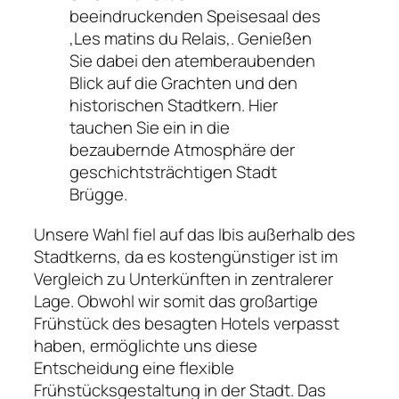
beeindruckenden Speisesaal des
‚
Les matins du Relais
‚. Genießen
Sie dabei den atemberaubenden
Blick auf die Grachten und den
historischen Stadtkern. Hier
tauchen Sie ein in die
bezaubernde Atmosphäre der
geschichtsträchtigen Stadt
Standort vom Hotel
Brügge.
Scanne den Qr Code oder klicke ihn an,
Unsere Wahl fiel auf das Ibis außerhalb des
um den exakten Standort vom Relais
Stadtkerns, da es kostengünstiger ist im
Bourgondish Cruyce direkt bei bei
Vergleich zu Unterkünften in zentralerer
Google Maps angezeigt zu bekommen.
Lage. Obwohl wir somit das großartige
Frühstück des besagten Hotels verpasst
haben, ermöglichte uns diese
Entscheidung eine flexible
Frühstücksgestaltung in der Stadt. Das