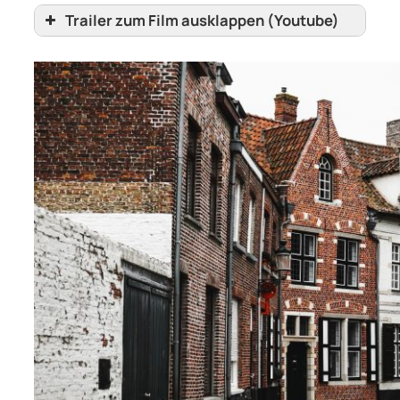
Scanne den Qr Code oder klicke ihn an,
Trailer zum Film ausklappen (Youtube)
um einen empfehlenswerten,
kostenlosen Parkplatz fußläufig
außerhalb von Brügge bei Google Maps
angezeigt zu bekommen.