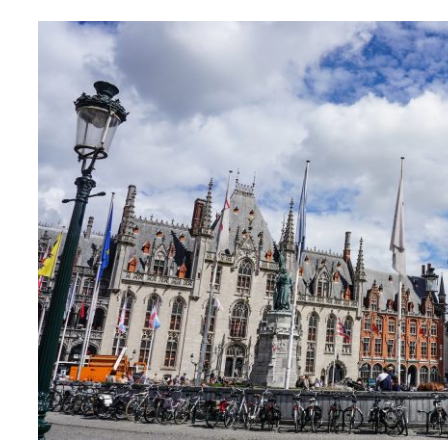
Standort des zentralen Turms
Scanne den Qr Code oder klicke ihn an,
um den exakten Standort von Belfort
direkt bei Google Maps angezeigt zu
bekommen. Belfort, der zentrale Turm in
Brügge, liegt in der Nähe des Hotels
Relais Bourgondisch Cruyce.