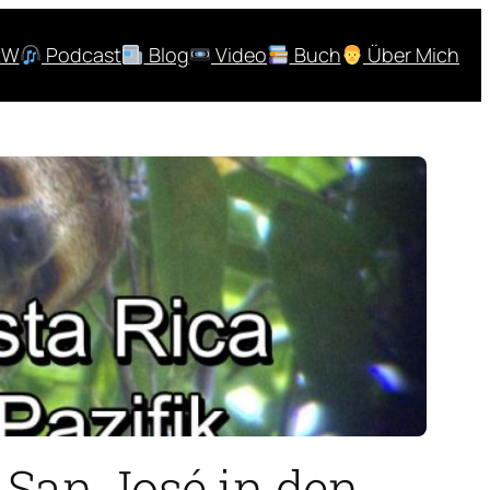
RW
Podcast
Blog
Video
Buch
Über Mich
 San José in den