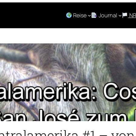
Reise
Journal
N
tralamerika #1 – von