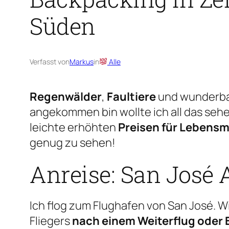
Süden
Verfasst von
Markus
in
Alle
Regenwälder
,
Faultiere
und wunderb
angekommen bin wollte ich all das seh
leichte erhöhten
Preisen für Lebensmi
genug zu sehen!
Anreise: San José 
Ich flog zum Flughafen von San José. Wi
Fliegers
nach einem Weiterflug oder 