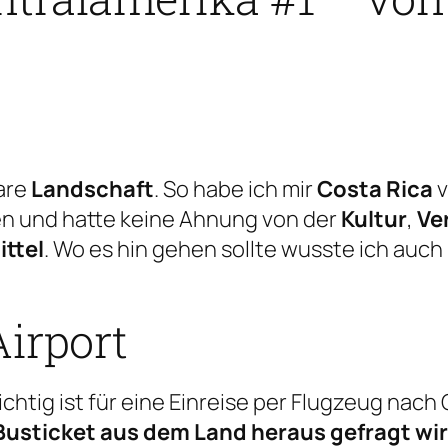
are
Landschaft
. So habe ich mir
Costa Rica
v
en und hatte keine Ahnung von der
Kultur
,
Ve
ttel
. Wo es hin gehen sollte wusste ich auch 
Airport
chtig ist für eine Einreise per Flugzeug nach 
Busticket aus dem Land heraus gefragt wi