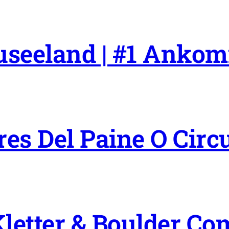
useeland | #1 Anko
res Del Paine O Circ
Kletter & Boulder C