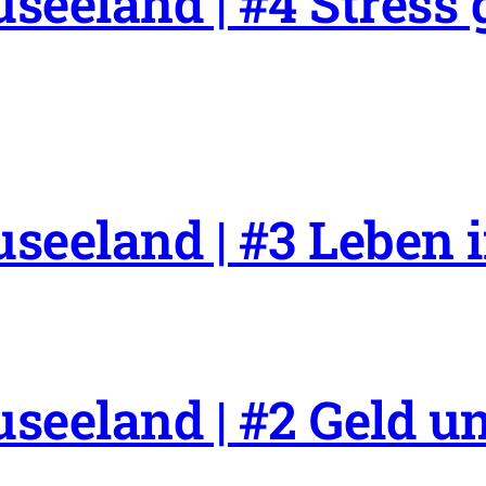
seeland | #4 Stress
seeland | #3 Leben 
seeland | #2 Geld un