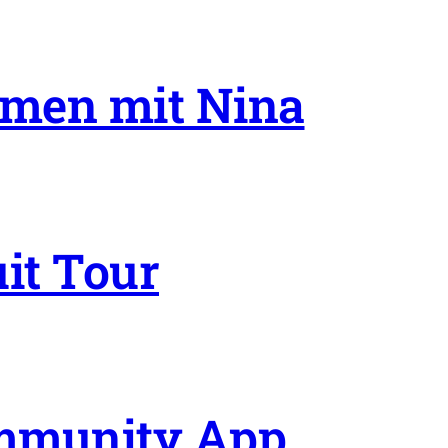
mmen mit Nina
uit Tour
ommunity App