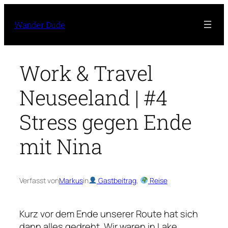
Zum
Inhalt
Wander Dude
springen
Work & Travel
Neuseeland | #4
Stress gegen Ende
mit Nina
Verfasst von
Markus
in
Gastbeitrag
, 
Reise
Kurz vor dem Ende unserer Route hat sich
dann alles gedreht. Wir waren in Lake