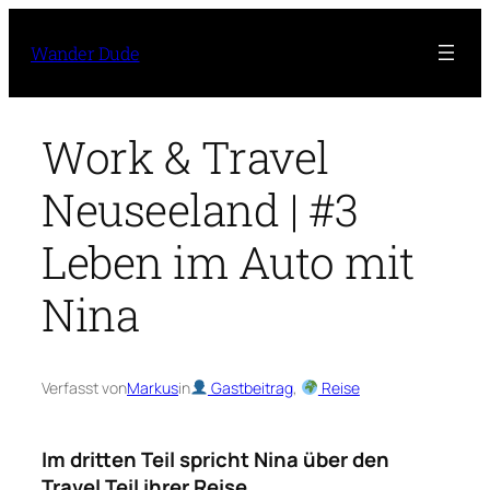
Zum
Inhalt
Wander Dude
springen
Work & Travel
Neuseeland | #3
Leben im Auto mit
Nina
Verfasst von
Markus
in
Gastbeitrag
, 
Reise
Im dritten Teil spricht Nina über den
Travel Teil ihrer Reise.