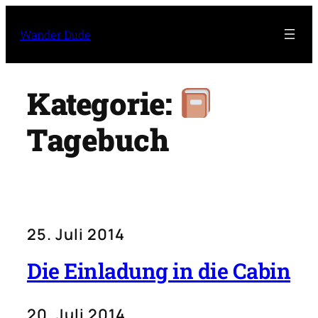
Zum
Inhalt
Wander Dude
springen
Kategorie:
Tagebuch
25. Juli 2014
Die Einladung in die Cabin
20. Juli 2014