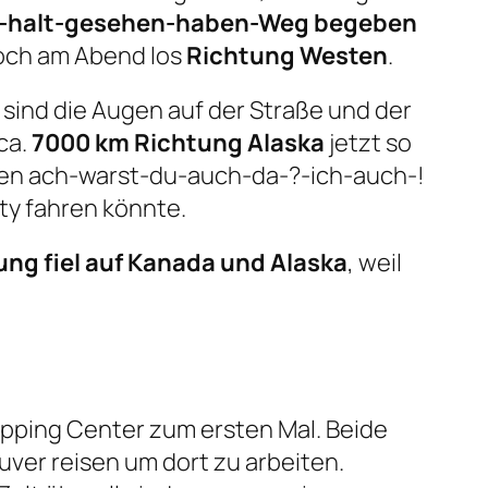
an-halt-gesehen-haben-Weg begeben
noch am Abend los
Richtung Westen
.
ind die Augen auf der Straße und der
 ca.
7000 km Richtung Alaska
jetzt so
nen ach-warst-du-auch-da-?-ich-auch-!
ty fahren könnte.
ung fiel auf Kanada und Alaska
, weil
pping Center zum ersten Mal. Beide
er reisen um dort zu arbeiten.