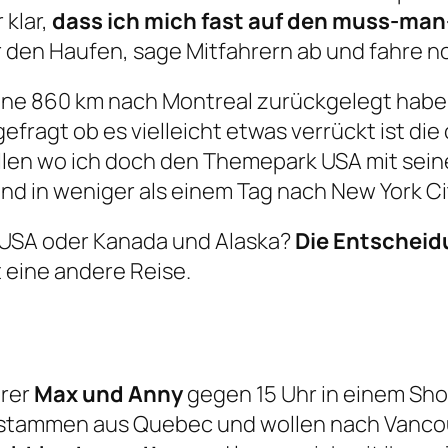
 klar,
dass ich mich fast auf den muss-m
ber den Haufen, sage Mitfahrern ab und fahre 
ne 860 km nach Montreal zurückgelegt habe s
gefragt ob es vielleicht etwas verrückt ist die
ollen wo ich doch den Themepark USA mit sei
und in weniger als einem Tag nach New York Ci
. USA oder Kanada und Alaska?
Die Entscheid
st eine andere Reise.
hrer
Max und Anny
gegen 15 Uhr in einem Sho
stammen aus Quebec und wollen nach Vancouv