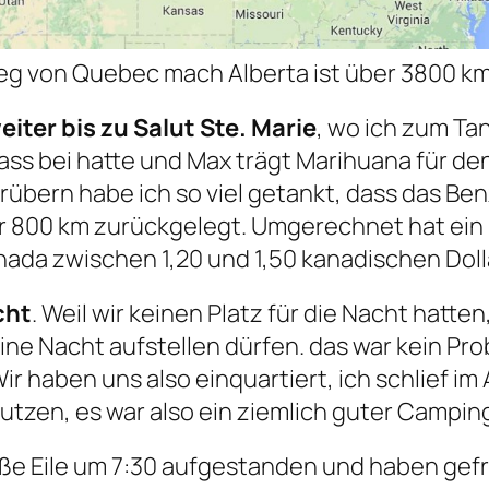
eg von Quebec mach Alberta ist über 3800 km
iter bis zu Salut Ste. Marie
, wo ich zum Ta
ass bei hatte und Max trägt Marihuana für den
rübern habe ich so viel getankt, dass das Be
er 800 km zurückgelegt. Umgerechnet hat ein L
nada zwischen 1,20 und 1,50 kanadischen Doll
cht
. Weil wir keinen Platz für die Nacht hatte
ine Nacht aufstellen dürfen. das war kein Pro
ir haben uns also einquartiert, ich schlief im 
utzen, es war also ein ziemlich guter Campin
e Eile um 7:30 aufgestanden und haben gefr