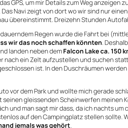
 das GPS, um mir Details zum Weg anzeigen zu
. Das Navi zeigt von dort wo wir sind nur ein
enau übereinstimmt. Dreizehn Stunden Autofa
dauerndem Regen wurde die Fahrt bei (mittl
ss wir das noch schaffen könnten
. Deshal
und landen neben dem
Falcon Lake ca. 150 
r nach ein Zelt aufzustellen und suchen stat
eschlossen ist. In den Duschräumen werden w
to vor dem Park und wollte mich gerade schla
it seinen gleissenden Scheinwerfen meinen K
ch und man sagt mir dass, da ich nachts um 
tenlos auf den Campingplatz stellen sollte. W
mand jemals was gehört
.