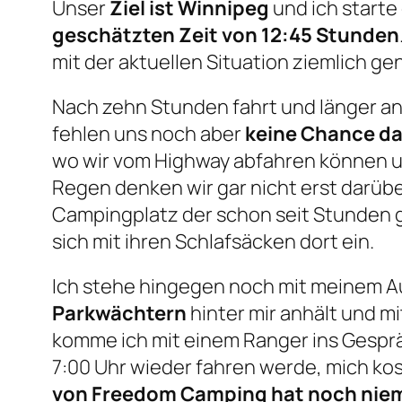
Unser
Ziel ist Winnipeg
und ich starte
geschätzten Zeit von 12:45 Stunden
mit der aktuellen Situation ziemlich g
Nach zehn Stunden fahrt und länger an
fehlen uns noch aber
keine Chance da
wo wir vom Highway abfahren können 
Regen denken wir gar nicht erst darübe
Campingplatz der schon seit Stunden g
sich mit ihren Schlafsäcken dort ein.
Ich stehe hingegen noch mit meinem Au
Parkwächtern
hinter mir anhält und m
komme ich mit einem Ranger ins Gesprä
7:00 Uhr wieder fahren werde, mich kos
von
Freedom Camping
hat noch nie