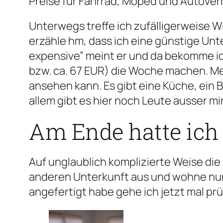
Preise für Fahrrad, Moped und Autover
Unterwegs treffe ich zufälligerweise Wi
erzähle hm, dass ich eine günstige Un
expensive” meint er und da bekomme ich
bzw. ca. 67 EUR) die Woche machen. Mei
ansehen kann. Es gibt eine Küche, ein 
allem gibt es hier noch Leute ausser mir
Am Ende hatte ich
Auf unglaublich komplizierte Weise die 
anderen Unterkunft aus und wohne nun 
angefertigt habe gehe ich jetzt mal pr