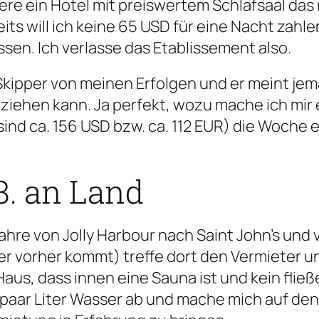
re ein Hotel mit preiswertem Schlafsaal das m
its will ich keine 65 USD für eine Nacht zahl
en. Ich verlasse das Etablissement also.
Skipper von meinen Erfolgen und er meint jem
ziehen kann. Ja perfekt, wozu mache ich mir 
sind ca. 156 USD bzw. ca. 112 EUR) die Woche
8. an Land
 fahre von Jolly Harbour nach Saint John’s und
er vorher kommt) treffe dort den Vermieter u
aus, dass innen eine Sauna ist und kein flie
in paar Liter Wasser ab und mache mich auf de