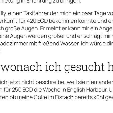
mietung in Erfahrung zu bringen.
lly, einen Taxifahrer der mich ein paar Tage 
terkunft für 420 ECD bekommen konnte und er
 große Augen. Er meint er kann mir ein Angeb
ne Augen werden größer und er schlägt mir vo
Badezimmer mit fließend Wasser, ich würde di
.
 wonach ich gesucht 
ich jetzt nicht beschreibe, weil sie niemanden
für 250 ECD die Woche in English Harbour. 
üfen ob meine Coke im Eisfach bereits kühl g