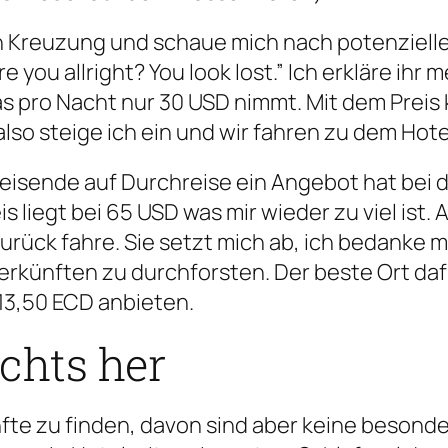
ten Kreuzung und schaue mich nach potenziel
e you allright? You look lost.” Ich erkläre ih
as pro Nacht nur 30 USD nimmt. Mit dem Prei
also steige ich ein und wir fahren zu dem Hote
lugreisende auf Durchreise ein Angebot hat be
s liegt bei 65 USD was mir wieder zu viel ist
urück fahre. Sie setzt mich ab, ich bedanke mi
rkünften zu durchforsten. Der beste Ort dafür
13,50 ECD anbieten.
ichts her
nfte zu finden, davon sind aber keine besonder