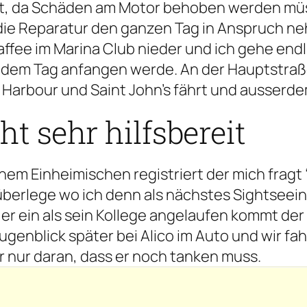
gelt, da Schäden am Motor behoben werden mü
 die Reparatur den ganzen Tag in Anspruch n
Kaffee im Marina Club nieder und ich gehe endl
 dem Tag anfangen werde. An der Hauptstraße
sh Harbour und Saint John’s fährt und ausserd
t sehr hilfsbereit
 Einheimischen registriert der mich fragt “Yo
e überlege wo ich denn als nächstes Sightse
rft er ein als sein Kollege angelaufen kommt de
Augenblick später bei Alico im Auto und wir fa
er nur daran, dass er noch tanken muss.