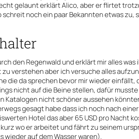
cht gelaunt erklärt Alico, aber er flirtet trot
o schreit noch ein paar Bekannten etwas zu, s
halter
urch den Regenwald und erklärt mir alles was i
ht zu verstehen aber ich versuche alles aufz
die da sprechen bevor mir wieder einfällt, da
dings nicht auf die Beine stellen, dafür musst
e in Katalogen nicht schöner aussehen könnten
terwegs gesagt habe dass ich noch nach einer
eiswerten Hotel das aber 65 USD pro Nacht ko
r kurz wo er arbeitet und fährt zu seinem ursp
its wieder auf dem Wasser waren).