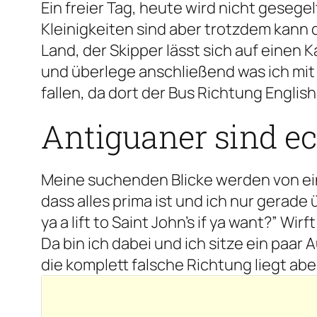
Ein freier Tag, heute wird nicht gese
Kleinigkeiten sind aber trotzdem kann
Land, der Skipper lässt sich auf einen 
und überlege anschließend was ich mit
fallen, da dort der Bus Richtung Engli
Antiguaner sind ech
Meine suchenden Blicke werden von einem
dass alles prima ist und ich nur gerad
ya a lift to Saint John’s if ya want?” Wi
Da bin ich dabei und ich sitze ein paar 
die komplett falsche Richtung liegt ab