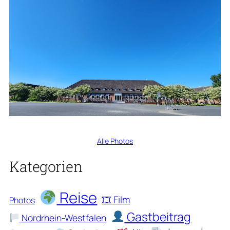
Alle Photos
Kategorien
Reise
🎞 Film
Photos
Gastbeitrag
Nordrhein-Westfalen