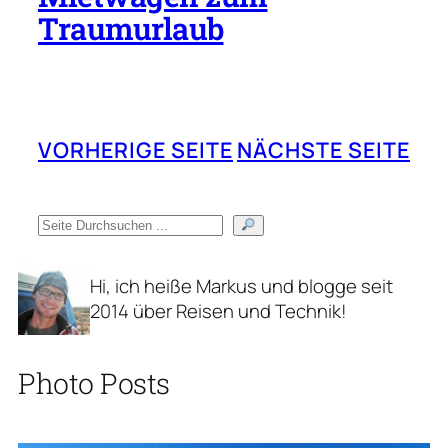
Traumurlaub
VORHERIGE SEITE
NÄCHSTE SEITE
S
u
c
Hi, ich heiße Markus und blogge seit
h
2014 über Reisen und Technik!
e
n
Photo Posts