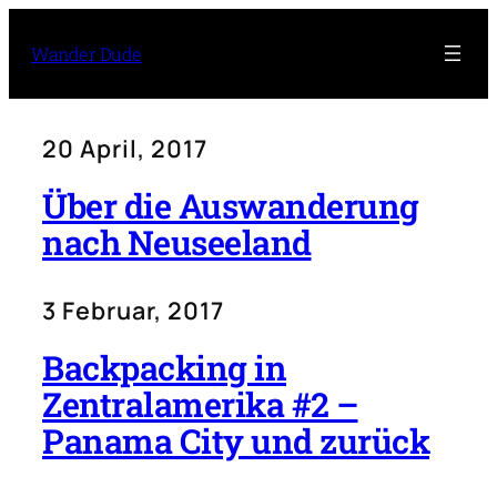
Wander Dude
20 April, 2017
Über die Auswanderung
nach Neuseeland
3 Februar, 2017
Backpacking in
Zentralamerika #2 –
Panama City und zurück