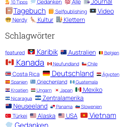
Journal
Alle
Gedanken
10 Tipps
Tagebuch
Video
Selfpublishing
Kultur
Klettern
Nerdy
Schlagwörter
Karibik
Australien
featured
Belgien
Kanada
Neufundland
Chile
Deutschland
Costa Rica
Ägypten
Griechenland
Spanien
Guatemala
Mexiko
Kroatien
Ungarn
Japan
Zentralamerika
Nicaragua
Neuseeland
Panama
Slowenien
Vietnam
Alaska
USA
Türkei
Gedanken