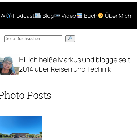
RW
Podcast
Blog
Video
Buch
Über Mich
S
u
c
Hi, ich heiße Markus und blogge seit
h
2014 über Reisen und Technik!
e
n
Photo Posts