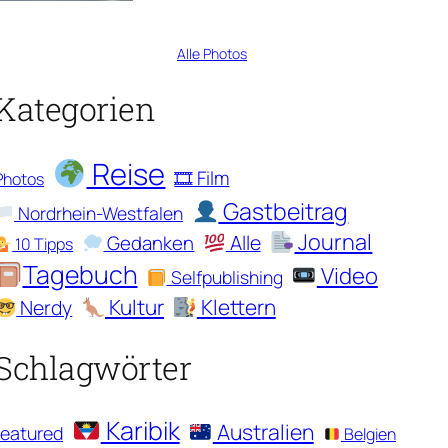
Alle Photos
Kategorien
Reise
🎞 Film
Photos
Gastbeitrag
Nordrhein-Westfalen
Journal
Alle
Gedanken
10 Tipps
Tagebuch
Video
Selfpublishing
Kultur
Klettern
Nerdy
Schlagwörter
Karibik
Australien
featured
Belgien