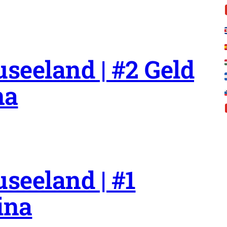
seeland | #2 Geld
na
seeland | #1
ina