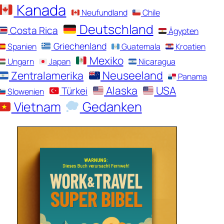
Kanada
Neufundland
Chile
Deutschland
Costa Rica
Ägypten
Griechenland
Spanien
Guatemala
Kroatien
Mexiko
Ungarn
Japan
Nicaragua
Zentralamerika
Neuseeland
Panama
Alaska
USA
Türkei
Slowenien
Vietnam
Gedanken