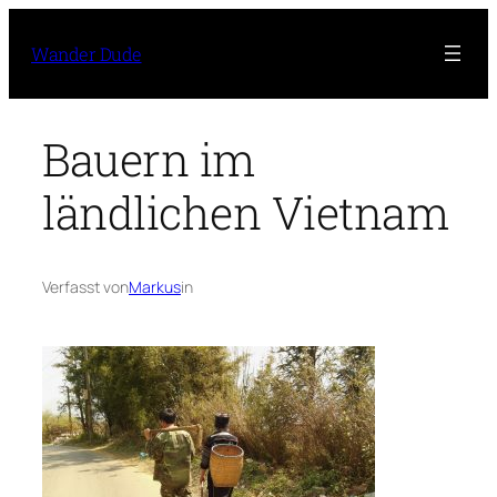
Zum
Inhalt
Wander Dude
springen
Bauern im
ländlichen Vietnam
Verfasst von
Markus
in