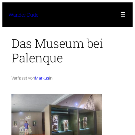
Zum
Inhalt
Wander Dude
springen
Das Museum bei
Palenque
Verfasst von
Markus
in