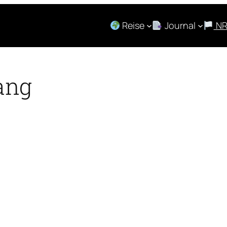
Reise
Journal
N
ang