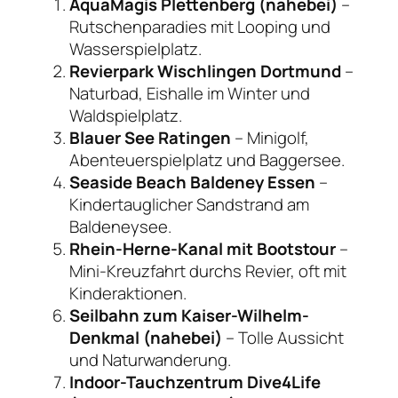
AquaMagis Plettenberg (nahebei)
–
Rutschenparadies mit Looping und
Wasserspielplatz.
Revierpark Wischlingen Dortmund
–
Naturbad, Eishalle im Winter und
Waldspielplatz.
Blauer See Ratingen
– Minigolf,
Abenteuerspielplatz und Baggersee.
Seaside Beach Baldeney Essen
–
Kindertauglicher Sandstrand am
Baldeneysee.
Rhein-Herne-Kanal mit Bootstour
–
Mini-Kreuzfahrt durchs Revier, oft mit
Kinderaktionen.
Seilbahn zum Kaiser-Wilhelm-
Denkmal (nahebei)
– Tolle Aussicht
und Naturwanderung.
Indoor-Tauchzentrum Dive4Life