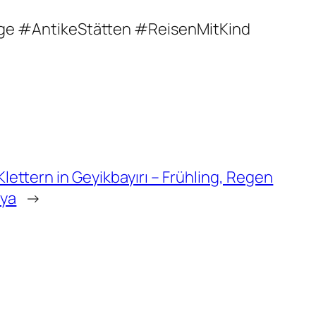
rge #AntikeStätten #ReisenMitKind
ettern in Geyikbayırı – Frühling, Regen
lya
→