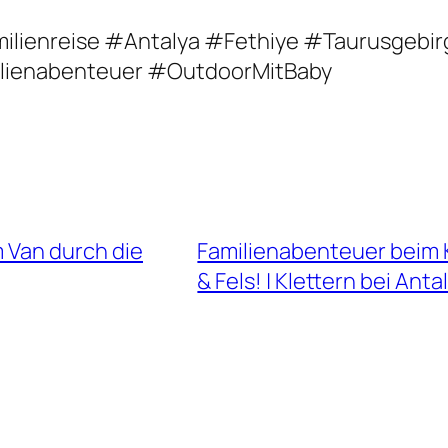
ilienreise #Antalya #Fethiye #Taurusgebi
ilienabenteuer #OutdoorMitBaby
m Van durch die
Familienabenteuer beim Kl
& Fels! | Klettern bei Anta