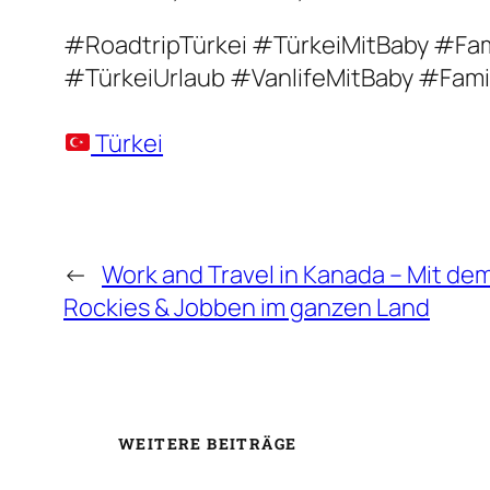
#RoadtripTürkei #TürkeiMitBaby #Fam
#TürkeiUrlaub #VanlifeMitBaby #Fam
Türkei
←
Work and Travel in Kanada – Mit de
Rockies & Jobben im ganzen Land
WEITERE BEITRÄGE