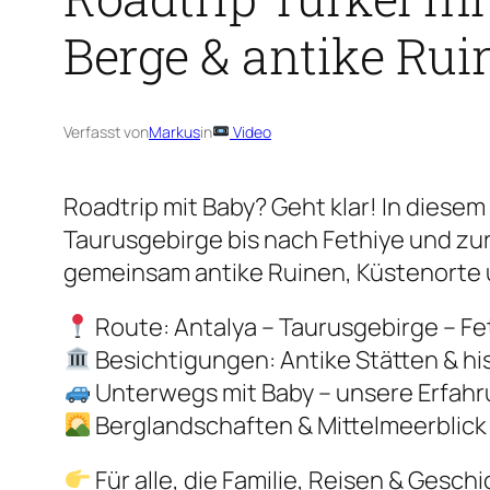
Berge & antike Rui
Verfasst von
Markus
in
Video
Roadtrip mit Baby? Geht klar! In diese
Taurusgebirge bis nach Fethiye und zur
gemeinsam antike Ruinen, Küstenorte 
Route:
Antalya – Taurusgebirge – Fe
Besichtigungen:
Antike Stätten & hi
Unterwegs mit Baby – unsere Erfahr
Berglandschaften & Mittelmeerblick 
Für alle, die Familie, Reisen & Gesch