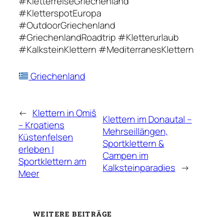
#KletterreiseGriechenland
#KletterspotEuropa
#OutdoorGriechenland
#GriechenlandRoadtrip #Kletterurlaub
#KalksteinKlettern #MediterranesKlettern
Griechenland
←
Klettern in Omiš
Klettern im Donautal –
– Kroatiens
Mehrseillängen,
Küstenfelsen
Sportklettern &
erleben |
Campen im
Sportklettern am
Kalksteinparadies
→
Meer
WEITERE BEITRÄGE