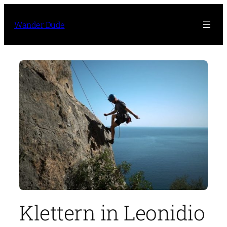
Zum
Inhalt
Wander Dude
springen
Klettern in Leonidio