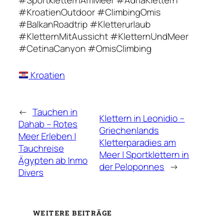
#KroatienOutdoor #ClimbingOmis
#BalkanRoadtrip #Kletterurlaub
#KletternMitAussicht #KletternUndMeer
#CetinaCanyon #OmisClimbing
Kroatien
←
Tauchen in
Klettern in Leonidio –
Dahab – Rotes
Griechenlands
Meer Erleben |
Kletterparadies am
Tauchreise
Meer | Sportklettern in
Ägypten ab Inmo
der Peloponnes
→
Divers
WEITERE BEITRÄGE