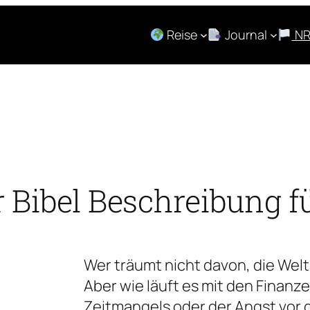
Reise
Journal
N
Bibel Beschreibung fü
Wer träumt nicht davon, die Wel
Aber wie läuft es mit den Finanz
Zeitmangels oder der Angst vor