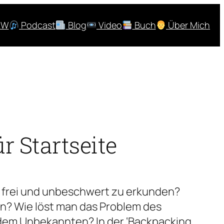
RW
Podcast
Blog
Video
Buch
Über Mich
r Startseite
t frei und unbeschwert zu erkunden?
en? Wie löst man das Problem des
 dem Unbekannten? In der ‘Backpacking